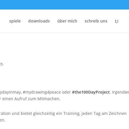
spiele
downloads
über mich
schreib uns
ch
verydayinmay, #mydrawing4peace oder
#the100DayProject
. Irgendw
er einen Aufruf zum Mitmachen.
ration und bietet gleichzeitig ein Training, jeden Tag am Zeichnen
en.